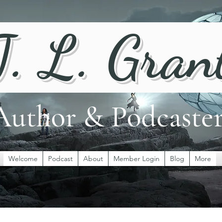
J. L. Gran
Author & Podcaste
Welcome
Podcast
About
Member Login
Blog
More