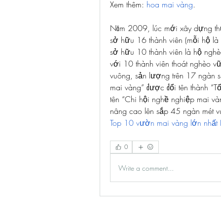
Xem thêm: 
hoa mai vàng
.
Năm 2009, lúc mới xây dựng thươ
sở hữu 16 thành viên (mỗi hộ là 1
sở hữu 10 thành viên là hộ nghèo
với 10 thành viên thoát nghèo vữ
vuông, sản lượng trên 17 ngàn s
mai vàng” được đổi tên thành “T
tên “Chi hội nghề nghiệp mai vàn
Top 10 vườn mai vàng lớn nhất 
0
Write a comment...