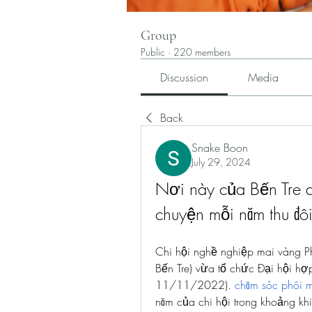
Group
Public
·
220 members
Discussion
Media
Back
Snake Boon
July 29, 2024
Nơi này của Bến Tre d
chuyện mỗi năm thu đô
Chi hội nghề nghiệp mai vàng Ph
Bến Tre) vừa tổ chức Đại hội hợp
11/11/2022). 
chăm sóc phôi 
năm của chi hội trong khoảng khi