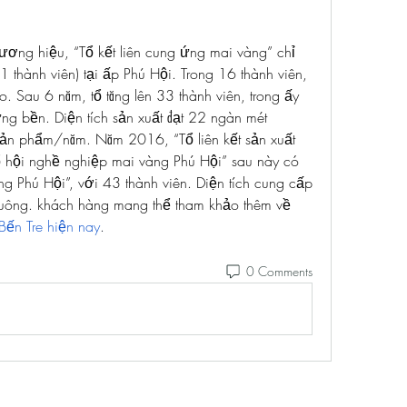
ng hiệu, “Tổ kết liên cung ứng mai vàng” chỉ 
 thành viên) tại ấp Phú Hội. Trong 16 thành viên, 
. Sau 6 năm, tổ tăng lên 33 thành viên, trong ấy 
ng bền. Diện tích sản xuất đạt 22 ngàn mét 
ản phẩm/năm. Năm 2016, “Tổ liên kết sản xuất 
ổ hội nghề nghiệp mai vàng Phú Hội” sau này có 
g Phú Hội”, với 43 thành viên. Diện tích cung cấp 
nâng cao lên sắp 45 ngàn mét vuông. khách hàng mang thể tham khảo thêm về 
Bến Tre hiện nay
.
0 Comments