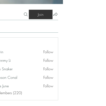
Join
vin
Follow
nmy Li
Follow
 Snaker
Follow
son Conal
Follow
e June
Follow
Members (220)