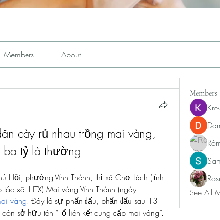
Members
About
Members
Kre
Dam
ân cày rủ nhau trồng mai vàng, 
Ròm
i ba tỷ là thường
Sam
ú Hội, phường Vĩnh Thành, thị xã Chợ Lách (tỉnh 
Ros
 tác xã (HTX) Mai vàng Vĩnh Thành (ngày 
See All 
mai vàng
. Đây là sự phấn đấu, phấn đấu sau 13 
 còn sở hữu tên “Tổ liên kết cung cấp mai vàng”.