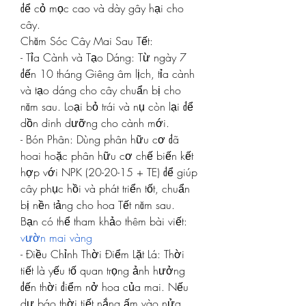
để cỏ mọc cao và dày gây hại cho 
cây.
Chăm Sóc Cây Mai Sau Tết:
- Tỉa Cành và Tạo Dáng: Từ ngày 7 
đến 10 tháng Giêng âm lịch, tỉa cành 
và tạo dáng cho cây chuẩn bị cho 
năm sau. Loại bỏ trái và nụ còn lại để 
dồn dinh dưỡng cho cành mới.
- Bón Phân: Dùng phân hữu cơ đã 
hoai hoặc phân hữu cơ chế biến kết 
hợp với NPK (20-20-15 + TE) để giúp 
cây phục hồi và phát triển tốt, chuẩn 
bị nền tảng cho hoa Tết năm sau.
Bạn có thể tham khảo thêm bài viết: 
vườn mai vàng
- Điều Chỉnh Thời Điểm Lặt Lá: Thời 
tiết là yếu tố quan trọng ảnh hưởng 
đến thời điểm nở hoa của mai. Nếu 
dự báo thời tiết nắng ấm vào nửa 