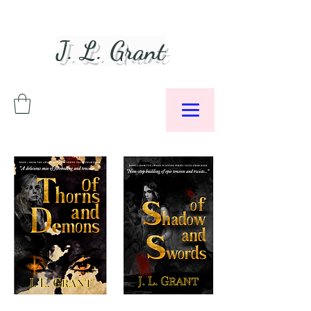
J. L. Grant
Author &
Podcaster