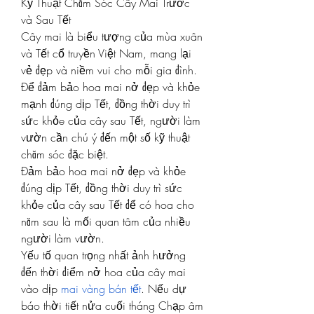
Kỹ Thuật Chăm Sóc Cây Mai Trước 
và Sau Tết
Cây mai là biểu tượng của mùa xuân 
và Tết cổ truyền Việt Nam, mang lại 
vẻ đẹp và niềm vui cho mỗi gia đình. 
Để đảm bảo hoa mai nở đẹp và khỏe 
mạnh đúng dịp Tết, đồng thời duy trì 
sức khỏe của cây sau Tết, người làm 
vườn cần chú ý đến một số kỹ thuật 
chăm sóc đặc biệt.
Đảm bảo hoa mai nở đẹp và khỏe 
đúng dịp Tết, đồng thời duy trì sức 
khỏe của cây sau Tết để có hoa cho 
năm sau là mối quan tâm của nhiều 
người làm vườn.
Yếu tố quan trọng nhất ảnh hưởng 
đến thời điểm nở hoa của cây mai 
vào dịp 
mai vàng bán tết
. Nếu dự 
báo thời tiết nửa cuối tháng Chạp âm 