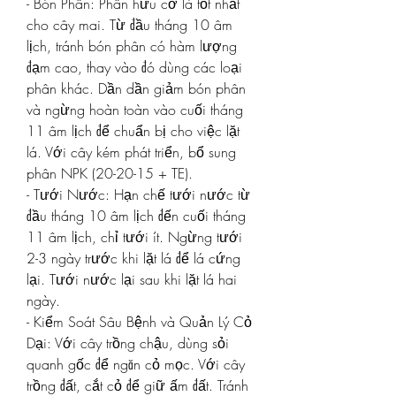
- Bón Phân: Phân hữu cơ là tốt nhất 
cho cây mai. Từ đầu tháng 10 âm 
lịch, tránh bón phân có hàm lượng 
đạm cao, thay vào đó dùng các loại 
phân khác. Dần dần giảm bón phân 
và ngừng hoàn toàn vào cuối tháng 
11 âm lịch để chuẩn bị cho việc lặt 
lá. Với cây kém phát triển, bổ sung 
phân NPK (20-20-15 + TE).
- Tưới Nước: Hạn chế tưới nước từ 
đầu tháng 10 âm lịch đến cuối tháng 
11 âm lịch, chỉ tưới ít. Ngừng tưới 
2-3 ngày trước khi lặt lá để lá cứng 
lại. Tưới nước lại sau khi lặt lá hai 
ngày.
- Kiểm Soát Sâu Bệnh và Quản Lý Cỏ 
Dại: Với cây trồng chậu, dùng sỏi 
quanh gốc để ngăn cỏ mọc. Với cây 
trồng đất, cắt cỏ để giữ ấm đất. Tránh 