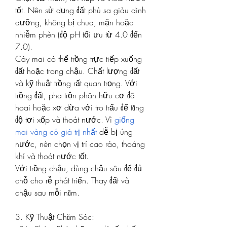
tốt. Nên sử dụng đất phù sa giàu dinh 
dưỡng, không bị chua, mặn hoặc 
nhiễm phèn (độ pH tối ưu từ 4.0 đến 
7.0).
Cây mai có thể trồng trực tiếp xuống 
đất hoặc trong chậu. Chất lượng đất 
và kỹ thuật trồng rất quan trọng. Với 
trồng đất, pha trộn phân hữu cơ đã 
hoai hoặc xơ dừa với tro trấu để tăng 
độ tơi xốp và thoát nước. Vì 
giống 
mai vàng có giá trị nhất
 dễ bị úng 
nước, nên chọn vị trí cao ráo, thoáng 
khí và thoát nước tốt.
Với trồng chậu, dùng chậu sâu để đủ 
chỗ cho rễ phát triển. Thay đất và 
chậu sau mỗi năm.
3. Kỹ Thuật Chăm Sóc: