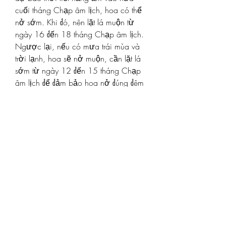
cuối tháng Chạp âm lịch, hoa có thể 
nở sớm. Khi đó, nên lặt lá muộn từ 
ngày 16 đến 18 tháng Chạp âm lịch. 
Ngược lại, nếu có mưa trái mùa và 
trời lạnh, hoa sẽ nở muộn, cần lặt lá 
sớm từ ngày 12 đến 15 tháng Chạp 
âm lịch để đảm bảo hoa nở đúng đêm 
giao thừa và ngày Tết.
Việc chăm sóc cây mai trước và sau 
Tết đòi hỏi sự tỉ mỉ và kiên nhẫn của 
người làm vườn. Bằng cách chọn 
giống mai phù hợp, chuẩn bị đất 
trồng đúng cách, và áp dụng các kỹ 
thuật chăm sóc như bón phân, tưới 
nước, kiểm soát sâu bệnh, cùng với 
việc lặt lá và tạo dáng cây một cách 
hợp lý, chúng ta có thể đảm bảo cây 
mai nở đẹp và rực rỡ đúng dịp Tết. 