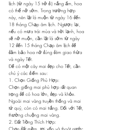
lịch (từ ngày 15 trở đi) nắng ấm, hoa 
có thể nở sớm. Trong trường hợp 
này, nên lặt lá muộn từ ngày 16 đến 
18 tháng Chạp âm lịch. Ngược lại, 
nếu có mưa trái mùa và trời lạnh, hoa 
sẽ nở muộn, cần lặt lá sớm từ ngày 
12 đến 15 tháng Chạp âm lịch để 
đảm bảo hoa nở đúng đêm giao thừa 
và ngày Tết.
Để có một cây mai đẹp cho Tết, cần 
chú ý các điểm sau:
1. Chọn Giống Phù Hợp:
Chọn giống mai phù hợp rất quan 
trọng để có hoa lớn, đẹp và khỏe. 
Ngoài mai vàng truyền thống và mai 
tứ quý, còn có mai trắng. Đối với Tết, 
thường chuộng mai vàng.
2. Đất Trồng Thích Hợp:
Chọn đất mềm, tơi xốp và thoát nước 