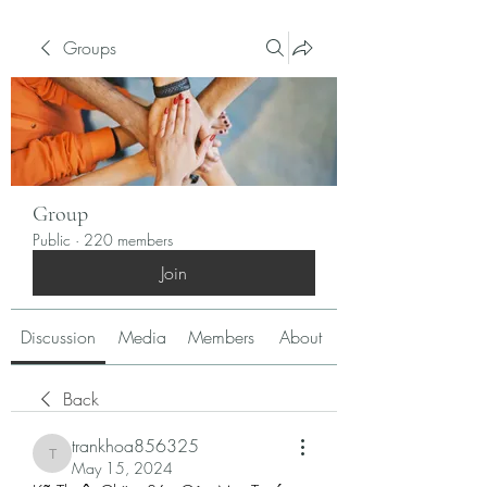
Groups
Group
Public
·
220 members
Join
Discussion
Media
Members
About
Back
trankhoa856325
trankhoa856325
May 15, 2024