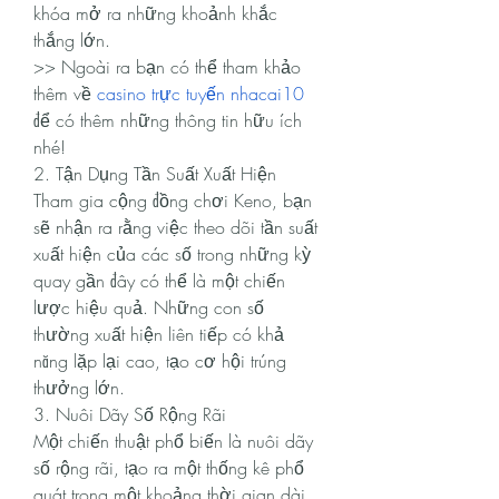
khóa mở ra những khoảnh khắc 
thắng lớn.
>> Ngoài ra bạn có thể tham khảo 
thêm về 
casino trực tuyến nhacai10
để có thêm những thông tin hữu ích 
nhé!
2. Tận Dụng Tần Suất Xuất Hiện
Tham gia cộng đồng chơi Keno, bạn 
sẽ nhận ra rằng việc theo dõi tần suất 
xuất hiện của các số trong những kỳ 
quay gần đây có thể là một chiến 
lược hiệu quả. Những con số 
thường xuất hiện liên tiếp có khả 
năng lặp lại cao, tạo cơ hội trúng 
thưởng lớn.
3. Nuôi Dãy Số Rộng Rãi
Một chiến thuật phổ biến là nuôi dãy 
số rộng rãi, tạo ra một thống kê phổ 
quát trong một khoảng thời gian dài. 