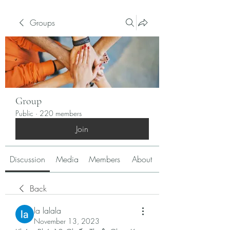
Groups
Group
Public
·
220 members
Join
Discussion
Media
Members
About
Back
la lalala
November 13, 2023