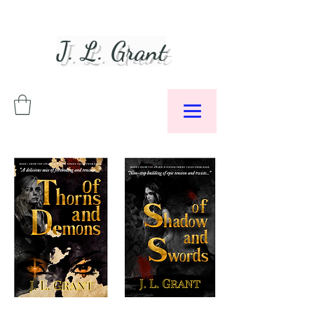
J. L. Grant
Author &
Podcaster